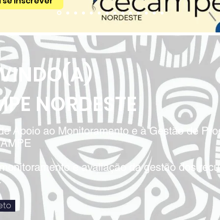
 se inscrever
 VINDO(A)
MPE NORDESTE
 de Apoio ao Monitoramento e à Gestão de Pr
ECAMPE
 monitoramento e avaliação da gestão dos rec
E
eto