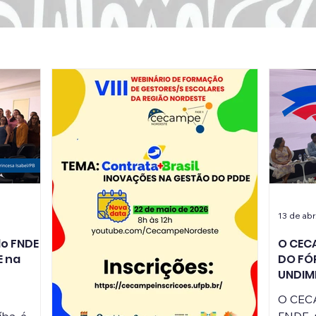
13 de abr
do FNDE
O CEC
E na
DO FÓ
UNDIME
08 e 0
O CECA