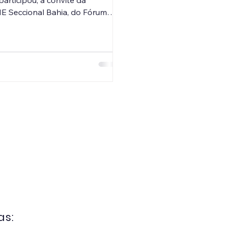
articipou, a convite da
 Seccional Bahia, do Fórum
rdinário da UNDIME-BA,
do nos dias 07, 08 e 09 de abril,
vador. Com o tema “O PME
olítica de Estado e instrumento
promisso com o futuro da
o” , o evento reuniu dirigentes
ais, equipes técnicas,
res, instituições parceiras e
pantes de diversas regiões do
Na ocasião, o CECAMPE-NE foi
ntado pela Prof.ª Dra. Maria A
as: