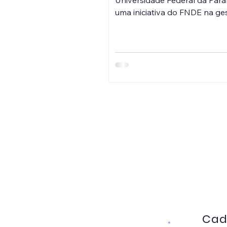
Universidade Federal da Paraí
uma iniciativa do FNDE na ge
PDDE na região Nordeste. É 
espaço institucional de form
continuada e assessoria técni
escolas (urbanas, do campo,
quilombolas e indígenas) e s
de ensino voltado a dirigente
educação, gestores(as) escol
presidentes de UEx, com foc
PDDE e suas Ações Integrad
objetivo é orientar quanto à 
adequada dos recursos, abo
aspectos normativo-
Cad
Enter your email here