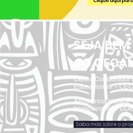
Clique aqui para
SEJA BEM
AO CECA
Centro Colaborador
Educacionais – C
Assistência técnica,
financeiros do PDD
Saiba mais sobre o proj