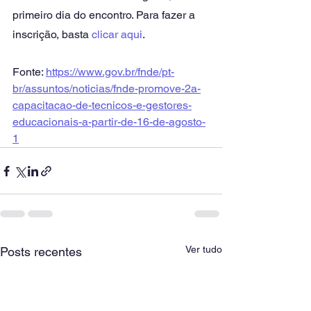
primeiro dia do encontro. Para fazer a 
inscrição, basta 
clicar aqui
.
Fonte: 
https://www.gov.br/fnde/pt-
br/assuntos/noticias/fnde-promove-2a-
capacitacao-de-tecnicos-e-gestores-
educacionais-a-partir-de-16-de-agosto-
1
Ver tudo
Posts recentes