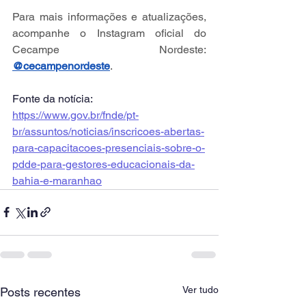
Para mais informações e atualizações, 
acompanhe o Instagram oficial do 
Cecampe Nordeste: 
@cecampenordeste
.
Fonte da notícia: 
https://www.gov.br/fnde/pt-
br/assuntos/noticias/inscricoes-abertas-
para-capacitacoes-presenciais-sobre-o-
pdde-para-gestores-educacionais-da-
bahia-e-maranhao
Ver tudo
Posts recentes