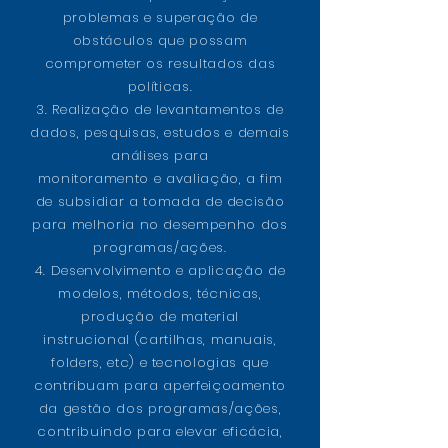
problemas e superação de
obstáculos que possam
comprometer os resultados das
políticas.
3. Realização de levantamentos de
dados, pesquisas, estudos e demais
análises para
monitoramento e avaliação, a fim
de subsidiar a tomada de decisão
para melhoria no desempenho dos
programas/ações.
4. Desenvolvimento e aplicação de
modelos, métodos, técnicas,
produção de material
instrucional (cartilhas, manuais,
folders, etc) e tecnologias que
contribuam para aperfeiçoamento
da gestão dos programas/ações,
contribuindo para elevar eficácia,