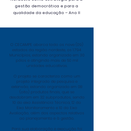
gestão democrática e para a
qualidade da educação – Ano II
O CECAMPE abarca todo os nove (09)
estados da região nordeste, os 1.794
Municípios, estando organizado em 30
pólos e atingindo mais de 50 mil
unidades educativas.
O projeto se caracteriza como um
projeto integrado de pesquisa e
extensão, estando organizado em 08
(oito) produtos finais, que se
desdobram em 32 subprodutos, sendo
10 do eixo Assistência Técnica, 12 do
Eixo Monitoramento e 10 do Eixo
Avaliação, além dos aspectos relativos
ao planejamento e à gestão.
Para sua elaboração e execução foi