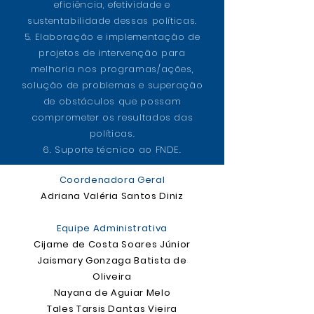
eficiência, efetividade e
sustentabilidade dessas políticas.
5. Elaboração e implementação de
projetos de intervenção para
melhoria nos programas/ações,
solução de problemas e superação
de obstáculos que possam
comprometer os resultados das
políticas.
6. Suporte técnico ao FNDE.
Coordenadora Geral
Adriana Valéria Santos Diniz
Equipe Administrativa
Cijame de Costa Soares Júnior
Jaismary Gonzaga Batista de
Oliveira
Nayana de Aguiar Melo
Tales Tarsis Dantas Vieira