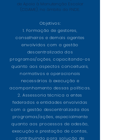
de Apoio à Manutenção Escolar
(CGAME), no âmbito do FNDE.
Objetivos:
1. Formação de gestores,
conselheiros e demais agentes
envolvidos com a gestão
descentralizada dos
programas/ações, capacitando-os
quanto aos aspectos conceituais,
normativos e operacionais
necessários à execução e
acompanhamento dessas políticas.
2. Assessoria técnica a entes
federados e entidades envolvidas
com a gestão descentralizada dos
programas/ações, especialmente
quanto aos processos de adesão,
execução e prestação de contas,
contribuindo para solução de